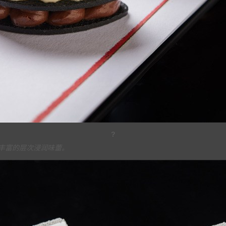
?
丰富的层次浸润味蕾。