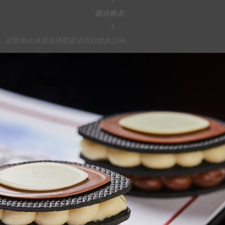
?
甜点亮点：
?
，这款美点淋漓演绎甜蜜浓烈的经典口味。