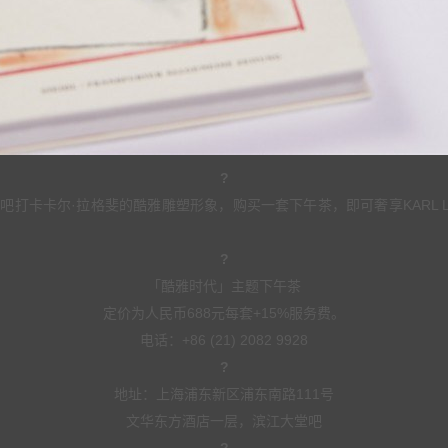
?
卡卡尔·拉格斐的酷雅雕塑形象，购买一套下午茶，即可奢享KARL LA
?
「酷雅时代」主题下午茶
定价为人民币688元每套+15%服务费。
电话：+86 (21) 2082 9928
?
地址：上海浦东新区浦东南路111号
文华东方酒店一层，滨江大堂吧