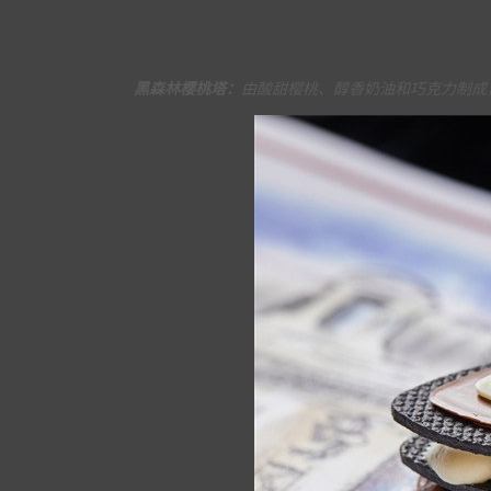
黑森林樱桃塔：
由酸甜樱桃、醇香奶油和巧克力制成