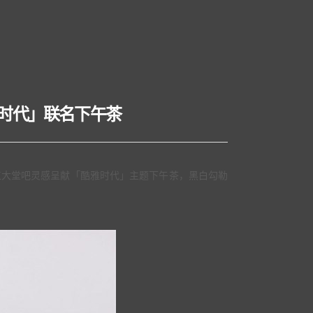
雅时代」联名下午茶
于滨江大堂吧灵感呈献「酷雅时代」主题下午茶，黑白勾勒