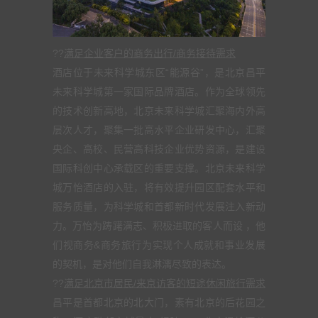
??
满足企业客户的商务出行/商务接待需求
酒店位于未来科学城东区“能源谷”，是北京昌平
未来科学城第一家国际品牌酒店。作为全球领先
的技术创新高地，北京未来科学城汇聚海内外高
层次人才，聚集一批高水平企业研发中心，汇聚
央企、高校、民营高科技企业优势资源，是建设
国际科创中心承载区的重要支撑。北京未来科学
城万怡酒店的入驻，将有效提升园区配套水平和
服务质量，为科学城和首都新时代发展注入新动
力。万怡为踌躇满志、积极进取的客人而设 ，他
们视商务&商务旅行为实现个人成就和事业发展
的契机，是对他们自我淋漓尽致的表达。
??
满足北京市居民/来京访客的短途休闲旅行需求
昌平是首都北京的北大门，素有北京的后花园之