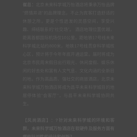
崔总：
北京未来科学城万怡酒店将秉承万怡品牌
“燃情并进”的品牌理念，不止为宾客打造舒适的
休憩之所，更是个性迸发的灵感空间，享受兴
趣、缔结联系的“社交场”。 酒店地理位置优越，
距离首都国际机场仅10公里，距地铁17号线未来
科学城北站约800米，地铁17号线贯穿科学城核
心区，预计将于今年年底开通运营。届时将成为
北京市民周末假日出行观光、休闲度假、娱乐休
闲的好去处和富有人文气息、文化内涵的全新目
的地。作为高品质、强社交的商旅酒店，北京未
来科学城万怡酒店将成为昌平未来科学城目的地
居停体验“会客厅”，与昌平未来科学城协同共
生。
【风尚酒店】：?针对未来科学城的环境和客
群，未来科学城万怡酒店在软硬件及服务方面有
哪些针对性的设计和创新？