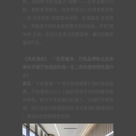
称。酒店毗邻京城最大“绿肺”——北京温榆河公
园，景观资源绝佳。北京市民可以在周末假日来
一场“说走就走”的度假休闲游，在温榆河·未来智
谷，带着孩子体验各类寓教于乐的设施，开启“碳
中和”之旅；还可以在周边的露营地、垂钓区静享
美好时光。
【风尚酒店】：
?
在您看来，万怡品牌和北京未
来科学城万怡酒店的独一无二的优势和特色是什
么？
崔总：
万怡是第一个专为商务旅客打造的酒店品
牌。万怡酒店以引人入胜的灵活空间和经典风格
为特色，致力于支持我们的客人，让他们不断前
进。因为当他们取得成功时 也代表我们取得成功
。酒店的优势和特色包括：