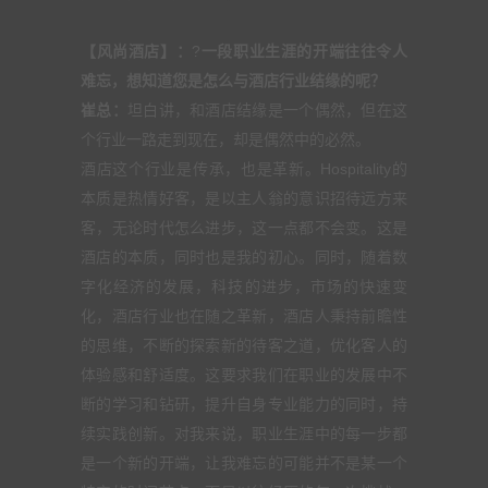
【风尚酒店】：
?
一段职业生涯的开端往往令人
难忘，想知道您是怎么与酒店行业结缘的呢？
崔总：
坦白讲，和酒店结缘是一个偶然，但在这
个行业一路走到现在，却是偶然中的必然。
酒店这个行业是传承，也是革新。Hospitality的
本质是热情好客，是以主人翁的意识招待远方来
客，无论时代怎么进步，这一点都不会变。这是
酒店的本质，同时也是我的初心。同时，随着数
字化经济的发展，科技的进步，市场的快速变
化，酒店行业也在随之革新，酒店人秉持前瞻性
的思维，不断的探索新的待客之道，优化客人的
体验感和舒适度。这要求我们在职业的发展中不
断的学习和钻研，提升自身专业能力的同时，持
续实践创新。对我来说，职业生涯中的每一步都
是一个新的开端，让我难忘的可能并不是某一个