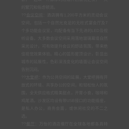
的繁冗和俗虑顿消。
??
会议空间
：酒店拥有1,200平方米的灵动会议
空间，包括一个自然光充足的无柱式宴会厅及7
个多功能会议室，均配备有当下先进的LED及视
听设备。大多数会议空间采用落地玻璃幕墙自然
采光设计，可有效提升会议的舒适氛围，带来绝
佳视觉效果体验。精心的弧形屋顶设计，彰显出
城市的延展性，色彩深浅变化的墙面让会议空间
告别沉闷。
??
大堂吧
：作为公共空间的延展，大堂吧拥有开
放式的环境、共享办公的空间，和轻松怡人的氛
围，全天供应格式精美甜点，开胃小食，咖啡和
鸡尾酒。沙发区均设有带USB接口的功能插座，
是私人办公，商务会面，或休闲社交的不二之
选。
??
餐厅
：万怡的酒店餐厅在全球各地都各具特