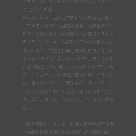
于为客人提供最佳的住宿体验 在客人的旅途中随
时支持他们所需 。
近年来万怡酒店品牌在中国市场发展迅速，随着
北京未来科学城万怡酒店的开业，标志着这一为
宾客们源源不断注入灵感和深意的商旅酒店品牌
再次回归首都北京。我们致力于以卓越服务连结
海内外宾客，鼓励他们涌动创新的思绪，并与未
来科学城园区的优势资源交相辉映，成为商务旅
行者的瞩目之所，彼此助力成就不竭的商机奇
迹。作为高品质、强社交的商旅酒店，酒店从设
计、服务和体验三个方面重点打造客户体验，让
商务人士在繁忙的工作之余，还可以探索当地人
文，享受美食美景，为商务旅行注入满满新鲜与
活力。
【风尚酒店】：在未来，北京未来科学城万怡酒
店有哪些经营目标和发展计划可以与我们分享？