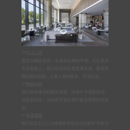
??
引人心动
营造出精致舒适、永恒且经典的环境。无论是白
天还是晚上，我们的空间总是变通灵活、营造热
情好客的氛围，让客人畅所欲言、交流互动。
??
积极向前
我们始终秉持前瞻性思维，持续升华酒店空间、
设施和科技，为经验丰富的旅行者提供更好的体
验。
??
永葆激情
我们的员工以心为本提供发自内心的服务 并致力