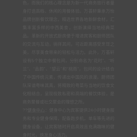
色，而我们的核心理念是为新一代商务旅行者量
身打造高档、休闲的用餐体验。万荟轩秉承万怡
品牌创新餐饮理念，精选世界各地新鲜食材，汇
集丰富多样的中西美食，创新演绎当地经典菜
品。革新的开放式厨房便于增进宾客和厨师团队
的交流与互动，徜徉其间，可近距离感受烹饪之
美，尽享美食带来的轻松与活力。此外，万荟轩
设有5个独立中餐包间，分别命名为“花时”、“听
兰”、“品韵”、“望云”和“桃雨”，包间的设计结合
了中国传统元素，传递出中国风的浪漫。厨师团
队深谙粤味其真，将精致的粤菜与当地的饮食文
化相结合，呈现极致私密和高端的餐饮体验，是
商务聚餐或社交聚会的理想之所。
??
健身中心
：健身中心为宾客提供24小时健身服
务和专业健身保障，配备跑步机，单车等先进的
健身设备，让宾客随时开启高效且充满趣味的健
身时光，焕发身心活力。