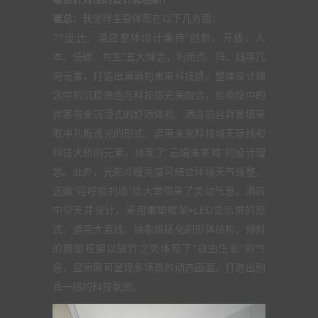
崔总：
我觉得主要体现在以下几方面：
??
设计
：酒店整体设计秉持“创新、开放、人
本、低碳、共生”五大理念，利用点、阵、线等几
何元素，打造出满满的未来科技感。整体设计理
念中的沉稳底色与科技感完美融合，给商旅中的
宾客带来沉浸式的舒适体验。酒店前台背景墙采
取冲孔板透光的形式，运用未来科技城天际线和
科技大桥的元素，体现了“云端未来城”的设计理
念。此外，光影冷暖亮度可结合环境天气调整，
这面“可呼吸的墙”给大堂带来了灵动气息。酒店
中空天井设计，采用雕塑框架+LED显示屏的形
式，运用大直线、抽象概括化的形体结构，倾斜
的雕塑框架以破竹之势体现了“自由生长”的气
息，显示屏可呈现多场景的动态画面，打造出别
具一格的科技氛围。