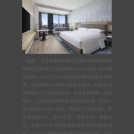
??
客房
： 北京未来科学城万怡酒店为热情进取的
宾客打造富有活力和创造性的入住空间，充分满
足商旅人士高效工作与舒适放松兼顾的高品质需
求。酒店拥有283间舒适客房及套房，均配备灵
活便捷的工作与休闲空间，高速无线网络、高清
电视，以及舒适的席梦思高端定制床垫、符合人
体工程学设计的沙发等。房间位于15至26层，采
用落地窗设计，采光充足，视野开阔。薄暮时
分，宾客可以在此凭窗远眺落日余晖和夜色光
影，一边以一杯醇厚的红酒开启愉悦之夜，一天