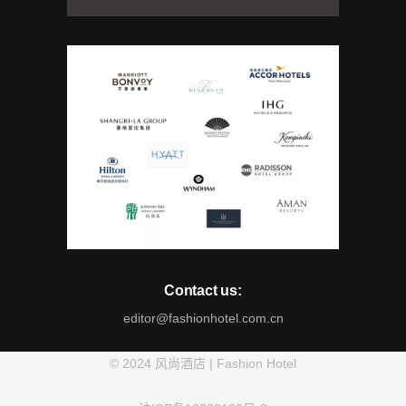
Contact us:
editor@fashionhotel.com.cn
© 2024 风尚酒店 | Fashion Hotel