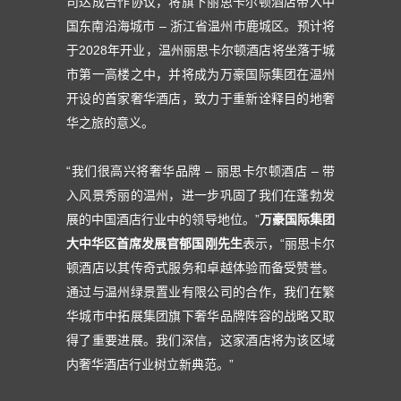
司达成合作协议，将旗下丽思卡尔顿酒店带入中
国东南沿海城市 – 浙江省温州市鹿城区。预计将
于2028年开业，温州丽思卡尔顿酒店将坐落于城
市第一高楼之中，并将成为万豪国际集团在温州
开设的首家奢华酒店，致力于重新诠释目的地奢
华之旅的意义。
“我们很高兴将奢华品牌 – 丽思卡尔顿酒店 – 带
入风景秀丽的温州，进一步巩固了我们在蓬勃发
展的中国酒店行业中的领导地位。”
万豪国际集团
大中华区首席发展官郁国刚先生
表示，“丽思卡尔
顿酒店以其传奇式服务和卓越体验而备受赞誉。
通过与温州绿景置业有限公司的合作，我们在繁
华城市中拓展集团旗下奢华品牌阵容的战略又取
得了重要进展。我们深信，这家酒店将为该区域
内奢华酒店行业树立新典范。”