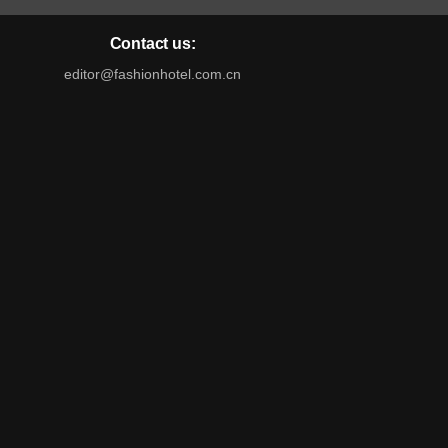
Contact us:
editor@fashionhotel.com.cn