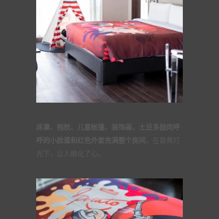
床罩、抱枕、儿童帐篷、装饰画，土豆多励肉呼
呼的小脸蛋和红色外套充满整个房间
，在昏黄灯
光下，让人融化了心。