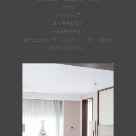
呼噜噜
好宝宝入夜了
和土豆多励玩了
一天该好好休息了
推开土豆多励IP亲子主题房的门，最大、最温暖
的惊喜原来是这里。