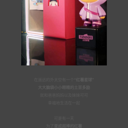
在遥远的外太空有一个
“红薯星球”
大大脑袋小小眼睛的土豆多励
就和爸爸妈妈以及妹妹可可
幸福地生活在一起
可是有一天
为了
变成超棒的红薯