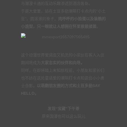
与潮漫卡通的互动乐趣渗透到酒店各处。
于是大堂里，站在土豆多励潮萌打卡点内的“小土
豆”，圆滚滚的身子，
肉呼呼的小脸蛋以及装酷的
小造型，只一眼就让人想拥在怀里狠狠揉搓
。
这个动漫世界里调皮又机灵的小家伙在客人入住
期间将成为
大家忠实的伙伴和向导。
同样，在即将踏上未知旅程前，小朋友和家长们
也不妨在这处童话里的潮萌打卡点和这位小小勇
士合影，
以萌翻朋友圈的方式和土豆多励SAY
HELLO。
发现“宝藏”下午茶
原来国漫也可以这么玩儿