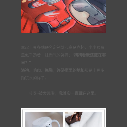
拿起土豆多励联名定制款心意马克杯，小小眼睛
里似乎透着一抹淘气的笑意：“
猜猜看我还藏在哪
里？”
浴袍、毛巾、拖鞋，连浴室里的地垫
都是土豆多
励玩水的样子。
哎呀~被发现啦，
我其实一直藏在这里。