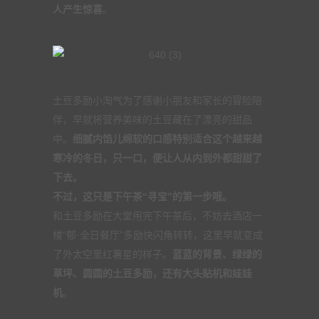
人产生惊喜
。
土豆多励小淘气为了感谢小朋友和家长的冒险陪
伴，早就将营养美味的土豆藏在了漂亮的甜品
中。
细腻内馅儿绵软的口感特别适合这个越来越
寒冷的冬日，只一口，便让人从内到外都甜甜了
下去。
不过，这只是下午茶“寻宝”的第一步哦。
和土豆多励在大堂用完下午茶后，不妨去酒店一
楼“郁·全日餐厅”多励快闪角转转，这里早就变成
了外太空里红薯星的样子。
蓝蓝的背景、绿绿的
草坪、圆圆的土豆多励，还有大头贴机和娃娃
机
。