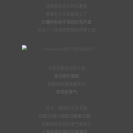
拯救危在旦夕的红薯星
勇敢的土豆多励穿上了
红薯妈妈亲手做的红色外套
开始了一场寻找梦想的环球之旅
土豆多励在地球上的
每次奇妙旅程
都能收获越来越多的
梦想和勇气
这次，聪明的土豆多励
已在11月11日生日到来之际，
带着他的梦想和勇气来到了
上海卓美亚喜玛拉雅酒店，