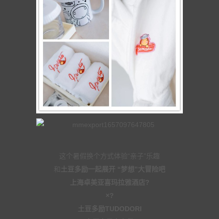
这个暑假换个方式体验“亲子”乐趣
和
土豆多励一起展开 “梦想”大冒险吧
上海卓美亚喜玛拉雅酒店?
×?
土豆多励TUDODORI