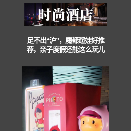
足不出“沪”，魔都遛娃好推
荐，亲子度假还能这么玩儿