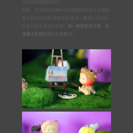
大头照定格美好瞬间。
同样，在多励快闪角中岛毛茸茸的草坪上还摆放
着土豆多励盲盒“软萌坐坐”系列，勇敢土豆多励
化身为森系幸运小神兽，
每一款都软萌可爱，充
满着太阳般的活力与治愈力。