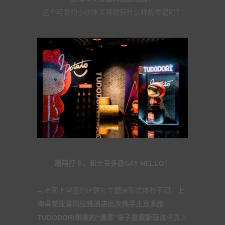
这个可爱的小伙伴又将收获什么样的奇遇呢？
潮萌打卡，和土豆多励SAY HELLO！
与市面上常见的IP联名主题房形式体验不同，
上
海卓美亚喜玛拉雅酒店此次携手土豆多励
TUDODORI带来的“漫享”亲子度假新玩法
将真人