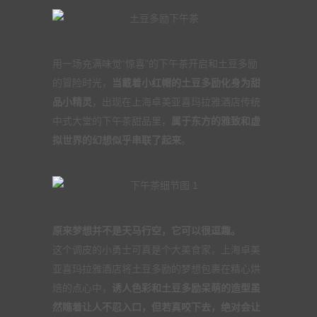
用一场充满味觉“惊喜”的下午茶开启和土豆多励
的冒险时光，
当戴着小红帽的土豆多励化身为甜
品小精灵
，出现在上海卓美亚喜玛拉雅酒店传统
中式大堂的下午茶甜品里，
属于东方的雅致和虚
拟世界的幻想似乎串联了起来
。
原来梦想并不是天马行空，它可以很逗趣。
这个调皮的小勇士可真是个大美食家，上海卓美
亚喜玛拉雅酒店将土豆多励的梦想包裹在精心烘
焙的点心中，
诱人色彩和土豆多励呆萌的造型虽
然瞧着让人不忍入口，但若真咬下去，绝对会让